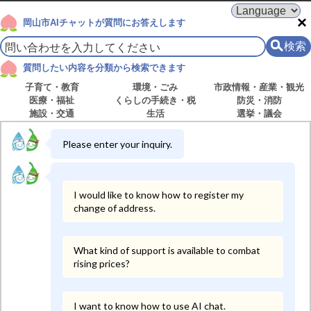
表示言語を選択
×
岡山市AIチャットが質問にお答えします
検索
問い合わせ内容
質問したい内容を分類から検索できます
子育て・教育
環境・ごみ
市政情報・産業・観光
医療・福祉
くらしの手続き・税
防災・消防
施設・交通
生活
選挙・議会