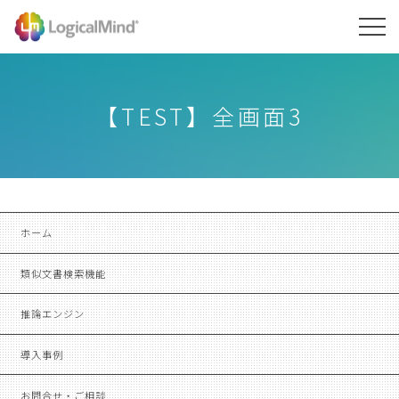
TALK
SCOPE
【TEST】全画面3
利用シーン
導入事例
セキュリティ
ホーム
資料請求
類似文書検索機能
お問合せ
推論エンジン
導入事例
お問合せ・ご相談